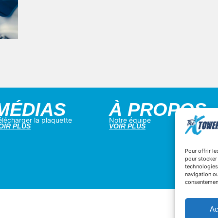
MÉDIAS
À PROPOS
élécharger la plaquette
Notre équipe
OIR PLUS
VOIR PLUS
Pour offrir l
pour stocker 
technologies
navigation ou
consentement 
Ac