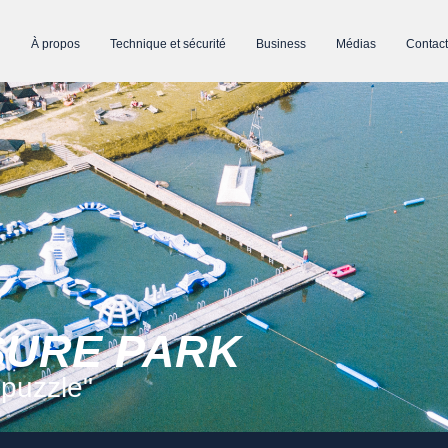
À propos
Technique et sécurité
Business
Médias
Contact
ISURE PARK
puzzle"