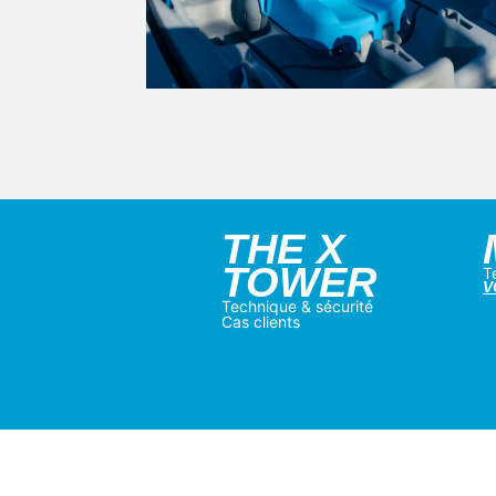
THE X
TOWER
T
V
Technique & sécurité
Cas clients