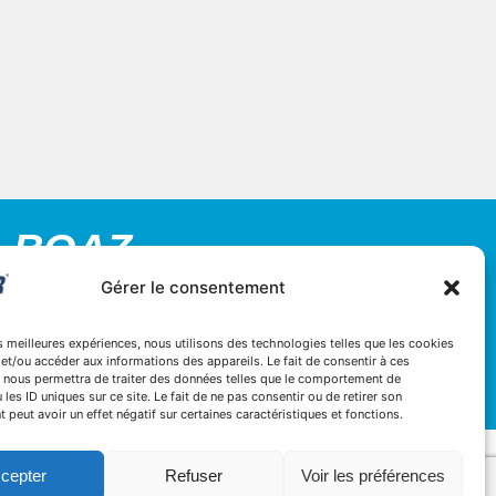
BOAZ
32 rue d’hem 59780 WILLEMS
Gérer le consentement
+33 3 20 64 07 82
es meilleures expériences, nous utilisons des technologies telles que les cookies
contact@boaz-concept.fr
et/ou accéder aux informations des appareils. Le fait de consentir à ces
 nous permettra de traiter des données telles que le comportement de
CHALLENGEZ VOTRE BUSINESS
 les ID uniques sur ce site. Le fait de ne pas consentir ou de retirer son
peut avoir un effet négatif sur certaines caractéristiques et fonctions.
cepter
Refuser
Voir les préférences